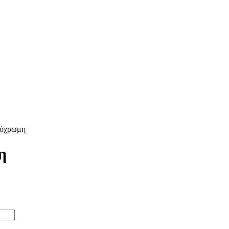
νόχρωμη
η