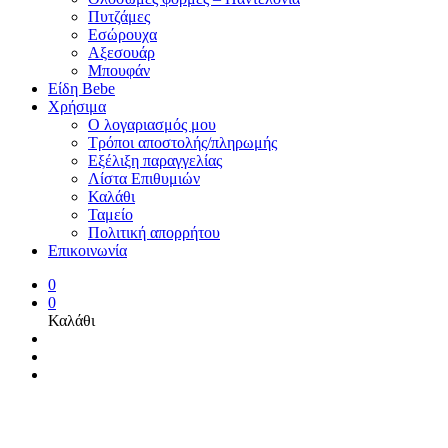
Πυτζάμες
Εσώρουχα
Αξεσουάρ
Μπουφάν
Είδη Bebe
Χρήσιμα
Ο λογαριασμός μου
Τρόποι αποστολής/πληρωμής
Εξέλιξη παραγγελίας
Λίστα Επιθυμιών
Καλάθι
Ταμείο
Πολιτική απορρήτου
Επικοινωνία
0
0
Καλάθι