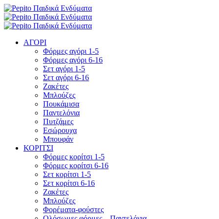
ΑΓΟΡΙ
Φόρμες αγόρι 1-5
Φόρμες αγόρι 6-16
Σετ αγόρι 1-5
Σετ αγόρι 6-16
Ζακέτες
Μπλούζες
Πουκάμισα
Παντελόνια
Πυτζάμες
Εσώρουχα
Μπουφάν
ΚΟΡΙΤΣΙ
Φόρμες κορίτσι 1-5
Φόρμες κορίτσι 6-16
Σετ κορίτσι 1-5
Σετ κορίτσι 6-16
Ζακέτες
Μπλούζες
Φορέματα-φούστες
Ολόσωμες φόρμες – Παντελόνια