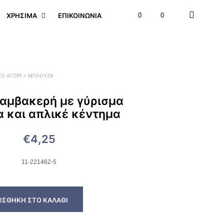
ΧΡΉΣΙΜΑ
ΕΠΙΚΟΙΝΩΝΊΑ
0
0
ΚΟ ΑΓΟΡΙ > ΜΠΛΟΎΖΑ
αμβακερή με γύρισμα
α και απλικέ κέντημα
€
4,25
11-221462-5
ΟΣΘΉΚΗ ΣΤΟ ΚΑΛΆΘΙ