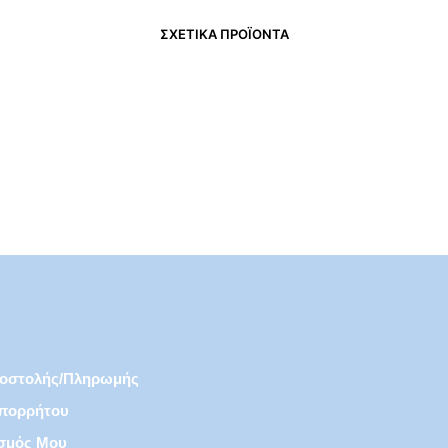
ΣΧΕΤΙΚΆ ΠΡΟΪΌΝΤΑ
€
3,75
€
8,50
ποστολής/πληρωμής
Απορρήτου
σμός Μου