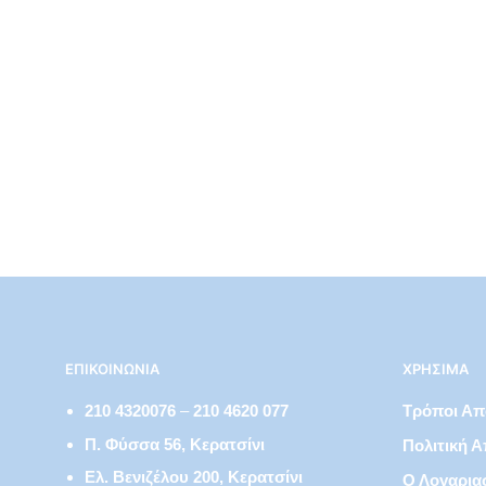
€
3,75
ΕΠΙΚΟΙΝΩΝΊΑ
ΧΡΉΣΙΜΑ
210 4320076
–
210 4620 077
Τρόποι Α
Π. Φύσσα 56, Κερατσίνι
Πολιτική 
Ελ. Βενιζέλου 200, Κερατσίνι
Ο Λογαρια