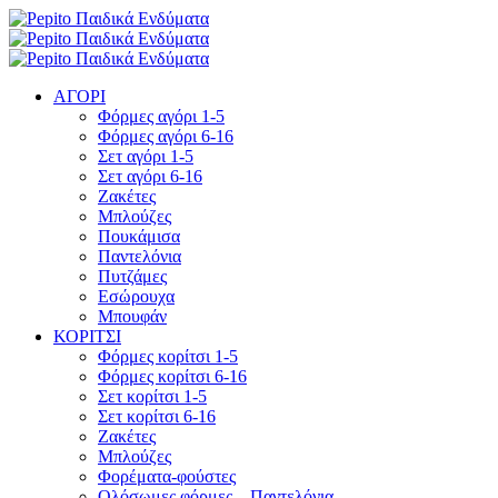
ΑΓΟΡΙ
Φόρμες αγόρι 1-5
Φόρμες αγόρι 6-16
Σετ αγόρι 1-5
Σετ αγόρι 6-16
Ζακέτες
Μπλούζες
Πουκάμισα
Παντελόνια
Πυτζάμες
Εσώρουχα
Μπουφάν
ΚΟΡΙΤΣΙ
Φόρμες κορίτσι 1-5
Φόρμες κορίτσι 6-16
Σετ κορίτσι 1-5
Σετ κορίτσι 6-16
Ζακέτες
Μπλούζες
Φορέματα-φούστες
Ολόσωμες φόρμες – Παντελόνια