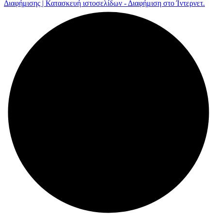
Διαφήμισης | Κατασκευή ιστοσελίδων - Διαφήμιση στο Ίντερνετ.