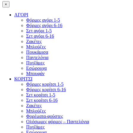
×
ΑΓΟΡΙ
Φόρμες αγόρι 1-5
Φόρμες αγόρι 6-16
Σετ αγόρι 1-5
Σετ αγόρι 6-16
Ζακέτες
Μπλούζες
Πουκάμισα
Παντελόνια
Πυτζάμες
Εσώρουχα
Μπουφάν
ΚΟΡΙΤΣΙ
Φόρμες κορίτσι 1-5
Φόρμες κορίτσι 6-16
Σετ κορίτσι 1-5
Σετ κορίτσι 6-16
Ζακέτες
Μπλούζες
Φορέματα-φούστες
Ολόσωμες φόρμες – Παντελόνια
Πυτζάμες
Εσώρουχα