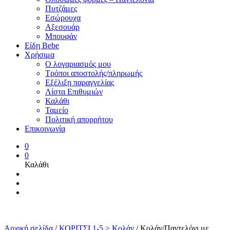
Πυτζάμες
Εσώρουχα
Αξεσουάρ
Μπουφάν
Είδη Bebe
Χρήσιμα
Ο λογαριασμός μου
Τρόποι αποστολής/πληρωμής
Εξέλιξη παραγγελίας
Λίστα Επιθυμιών
Καλάθι
Ταμείο
Πολιτική απορρήτου
Επικοινωνία
0
0
Καλάθι
Αρχική σελίδα
/
ΚΟΡΙΤΣΙ 1-5 > Κολάν
/
Κολάν/Παντελόνι με