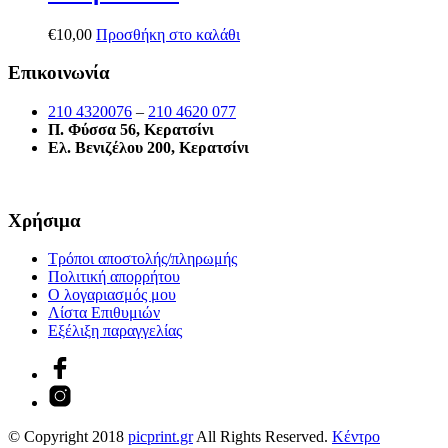
€
10,00
Προσθήκη στο καλάθι
Επικοινωνία
210 4320076
–
210 4620 077
Π. Φύσσα 56, Κερατσίνι
Ελ. Βενιζέλου 200, Κερατσίνι
Χρήσιμα
Τρόποι αποστολής/πληρωμής
Πολιτική απορρήτου
Ο λογαριασμός μου
Λίστα Επιθυμιών
Εξέλιξη παραγγελίας
© Copyright 2018
picprint.gr
All Rights Reserved.
Κέντρο