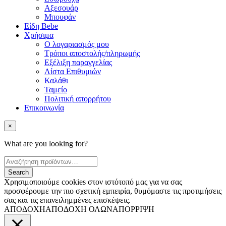
Αξεσουάρ
Μπουφάν
Είδη Bebe
Χρήσιμα
Ο λογαριασμός μου
Τρόποι αποστολής/πληρωμής
Εξέλιξη παραγγελίας
Λίστα Επιθυμιών
Καλάθι
Ταμείο
Πολιτική απορρήτου
Επικοινωνία
×
What are you looking for?
Χρησιμοποιούμε cookies στον ιστότοπό μας για να σας
προσφέρουμε την πιο σχετική εμπειρία, θυμόμαστε τις προτιμήσεις
σας και τις επανειλημμένες επισκέψεις.
ΑΠΟΔΟΧΗ
ΑΠΟΔΟΧΗ ΟΛΩΝ
ΑΠΟΡΡΙΨΗ