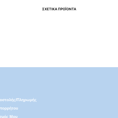
ΣΧΕΤΙΚΆ ΠΡΟΪΌΝΤΑ
€
7,50
€
8,95
ποστολής/πληρωμής
Απορρήτου
σμός Μου