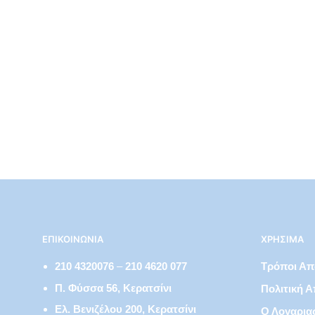
€
27,95
ΕΠΙΚΟΙΝΩΝΊΑ
ΧΡΉΣΙΜΑ
210 4320076
–
210 4620 077
Τρόποι Α
Π. Φύσσα 56, Κερατσίνι
Πολιτική 
Ελ. Βενιζέλου 200, Κερατσίνι
Ο Λογαρια