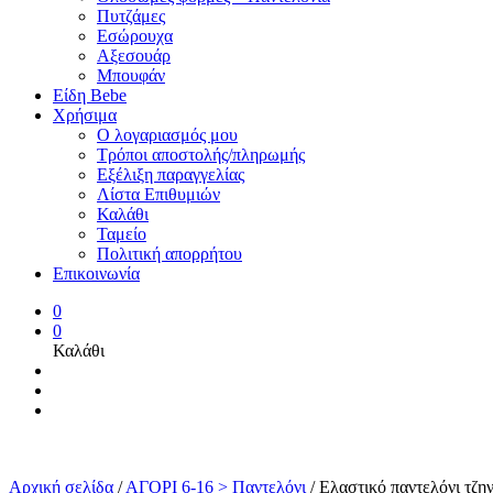
Πυτζάμες
Εσώρουχα
Αξεσουάρ
Μπουφάν
Είδη Bebe
Χρήσιμα
Ο λογαριασμός μου
Τρόποι αποστολής/πληρωμής
Εξέλιξη παραγγελίας
Λίστα Επιθυμιών
Καλάθι
Ταμείο
Πολιτική απορρήτου
Επικοινωνία
0
0
Καλάθι
Αρχική σελίδα
/
ΑΓΟΡΙ 6-16 > Παντελόνι
/
Ελαστικό παντελόνι τζην