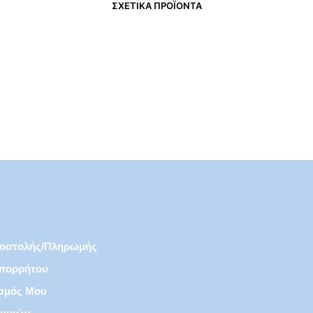
ΣΧΕΤΙΚΆ ΠΡΟΪΌΝΤΑ
€
3,59
€
5,00
ποστολής/πληρωμής
Απορρήτου
σμός Μου