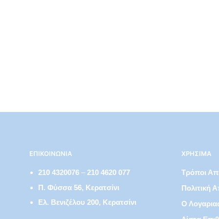
€
16,77
ΕΠΙΚΟΙΝΩΝΊΑ
ΧΡΉΣΙΜΑ
210 4320076
–
210 4620 077
Τρόποι Α
Π. Φύσσα 56, Κερατσίνι
Πολιτική 
Ελ. Βενιζέλου 200, Κερατσίνι
Ο Λογαρια