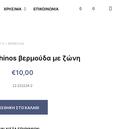
ΧΡΉΣΙΜΑ
ΕΠΙΚΟΙΝΩΝΊΑ
0
0
 1-5 > ΒΕΡΜΟΎΔΑ
hinos βερμούδα με ζώνη
€
10,00
12-221124-2
ΟΣΘΉΚΗ ΣΤΟ ΚΑΛΆΘΙ