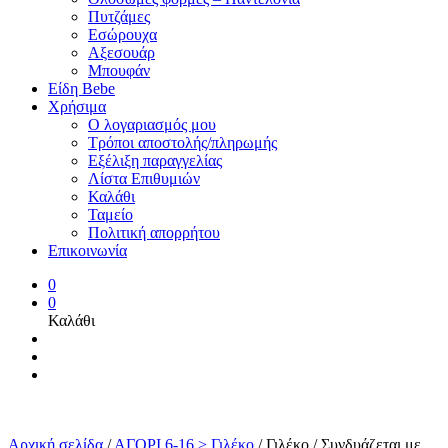
Πυτζάμες
Εσώρουχα
Αξεσουάρ
Μπουφάν
Είδη Bebe
Χρήσιμα
Ο λογαριασμός μου
Τρόποι αποστολής/πληρωμής
Εξέλιξη παραγγελίας
Λίστα Επιθυμιών
Καλάθι
Ταμείο
Πολιτική απορρήτου
Επικοινωνία
0
0
Καλάθι
Αρχική σελίδα
/
ΑΓΟΡΙ 6-16 > Γιλέκο
/
Γιλέκο / Συνδυάζεται με