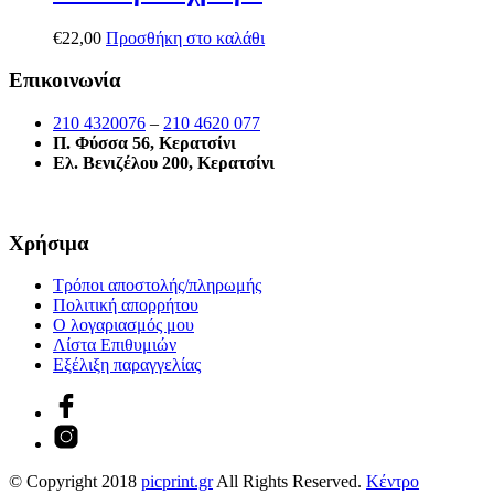
€
22,00
Προσθήκη στο καλάθι
Επικοινωνία
210 4320076
–
210 4620 077
Π. Φύσσα 56, Κερατσίνι
Ελ. Βενιζέλου 200, Κερατσίνι
Χρήσιμα
Τρόποι αποστολής/πληρωμής
Πολιτική απορρήτου
Ο λογαριασμός μου
Λίστα Επιθυμιών
Εξέλιξη παραγγελίας
© Copyright 2018
picprint.gr
All Rights Reserved.
Κέντρο