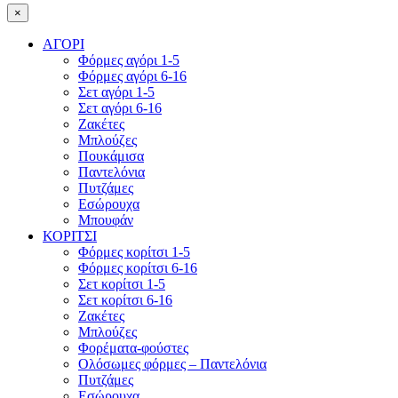
×
ΑΓΟΡΙ
Φόρμες αγόρι 1-5
Φόρμες αγόρι 6-16
Σετ αγόρι 1-5
Σετ αγόρι 6-16
Ζακέτες
Μπλούζες
Πουκάμισα
Παντελόνια
Πυτζάμες
Εσώρουχα
Μπουφάν
ΚΟΡΙΤΣΙ
Φόρμες κορίτσι 1-5
Φόρμες κορίτσι 6-16
Σετ κορίτσι 1-5
Σετ κορίτσι 6-16
Ζακέτες
Μπλούζες
Φορέματα-φούστες
Ολόσωμες φόρμες – Παντελόνια
Πυτζάμες
Εσώρουχα