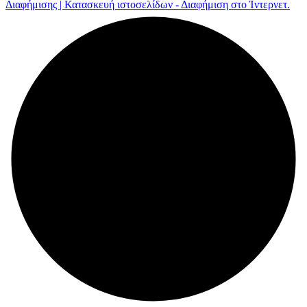
Διαφήμισης | Κατασκευή ιστοσελίδων - Διαφήμιση στο Ίντερνετ.