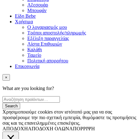
Αξεσουάρ
Μπουφάν
Είδη Bebe
Χρήσιμα
Ο λογαριασμός μου
Τρόποι αποστολής/πληρωμής
Εξέλιξη παραγγελίας
Λίστα Επιθυμιών
Καλάθι
Ταμείο
Πολιτική απορρήτου
Επικοινωνία
×
What are you looking for?
Χρησιμοποιούμε cookies στον ιστότοπό μας για να σας
προσφέρουμε την πιο σχετική εμπειρία, θυμόμαστε τις προτιμήσεις
σας και τις επανειλημμένες επισκέψεις.
ΑΠΟΔΟΧΗ
ΑΠΟΔΟΧΗ ΟΛΩΝ
ΑΠΟΡΡΙΨΗ