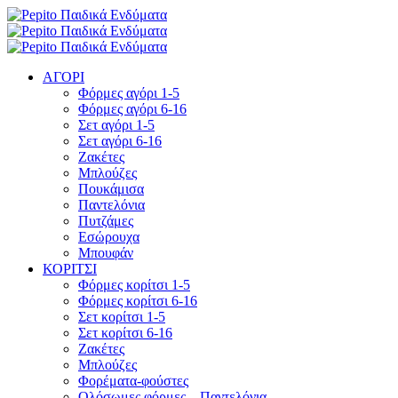
ΑΓΟΡΙ
Φόρμες αγόρι 1-5
Φόρμες αγόρι 6-16
Σετ αγόρι 1-5
Σετ αγόρι 6-16
Ζακέτες
Μπλούζες
Πουκάμισα
Παντελόνια
Πυτζάμες
Εσώρουχα
Μπουφάν
ΚΟΡΙΤΣΙ
Φόρμες κορίτσι 1-5
Φόρμες κορίτσι 6-16
Σετ κορίτσι 1-5
Σετ κορίτσι 6-16
Ζακέτες
Μπλούζες
Φορέματα-φούστες
Ολόσωμες φόρμες – Παντελόνια