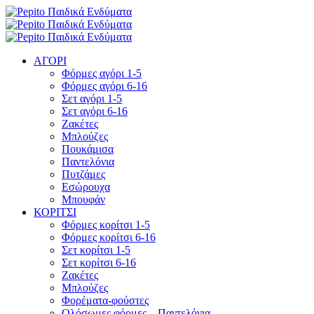
ΑΓΟΡΙ
Φόρμες αγόρι 1-5
Φόρμες αγόρι 6-16
Σετ αγόρι 1-5
Σετ αγόρι 6-16
Ζακέτες
Μπλούζες
Πουκάμισα
Παντελόνια
Πυτζάμες
Εσώρουχα
Μπουφάν
ΚΟΡΙΤΣΙ
Φόρμες κορίτσι 1-5
Φόρμες κορίτσι 6-16
Σετ κορίτσι 1-5
Σετ κορίτσι 6-16
Ζακέτες
Μπλούζες
Φορέματα-φούστες
Ολόσωμες φόρμες – Παντελόνια