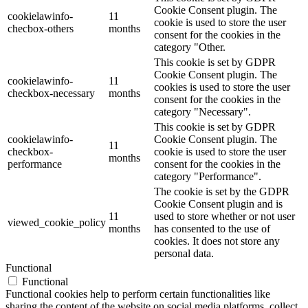
Cookie Consent plugin. The
cookielawinfo-
11
cookie is used to store the user
checbox-others
months
consent for the cookies in the
category "Other.
This cookie is set by GDPR
Cookie Consent plugin. The
cookielawinfo-
11
cookies is used to store the user
checkbox-necessary
months
consent for the cookies in the
category "Necessary".
This cookie is set by GDPR
cookielawinfo-
Cookie Consent plugin. The
11
checkbox-
cookie is used to store the user
months
performance
consent for the cookies in the
category "Performance".
The cookie is set by the GDPR
Cookie Consent plugin and is
11
used to store whether or not user
viewed_cookie_policy
months
has consented to the use of
cookies. It does not store any
personal data.
Functional
Functional
Functional cookies help to perform certain functionalities like
sharing the content of the website on social media platforms, collect