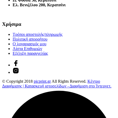
Π. Φύσσα 56, Κερατσίνι
Ελ. Βενιζέλου 200, Κερατσίνι
Χρήσιμα
Τρόποι αποστολής/πληρωμής
Πολιτική απορρήτου
Ο λογαριασμός μου
Λίστα Επιθυμιών
Εξέλιξη παραγγελίας
© Copyright 2018
picprint.gr
All Rights Reserved.
Κέντρο
Διαφήμισης | Κατασκευή ιστοσελίδων - Διαφήμιση στο Ίντερνετ.