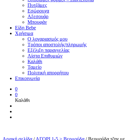
Πυτζάμες
Εσώρουχα
Αξεσουάρ
Μπουφάν
Είδη Bebe
Χρήσιμα
Ο λογαριασμός μου
Τρόποι αποστολής/πληρωμής
Εξέλιξη παραγγελίας
Λίστα Επιθυμιών
Καλάθι
Ταμείο
Πολιτική απορρήτου
Επικοινωνία
0
0
Καλάθι
Αρχική σελίδα
/
ΑΓΟΡΙ 1-5 > Βερμούδα
/
Βερμούδα τζην με