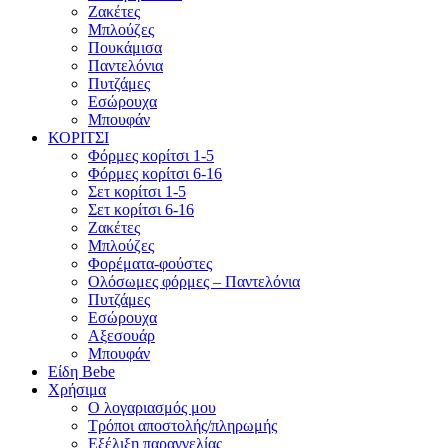
Ζακέτες
Μπλούζες
Πουκάμισα
Παντελόνια
Πυτζάμες
Εσώρουχα
Μπουφάν
ΚΟΡΙΤΣΙ
Φόρμες κορίτσι 1-5
Φόρμες κορίτσι 6-16
Σετ κορίτσι 1-5
Σετ κορίτσι 6-16
Ζακέτες
Μπλούζες
Φορέματα-φούστες
Ολόσωμες φόρμες – Παντελόνια
Πυτζάμες
Εσώρουχα
Αξεσουάρ
Μπουφάν
Είδη Bebe
Χρήσιμα
Ο λογαριασμός μου
Τρόποι αποστολής/πληρωμής
Εξέλιξη παραγγελίας