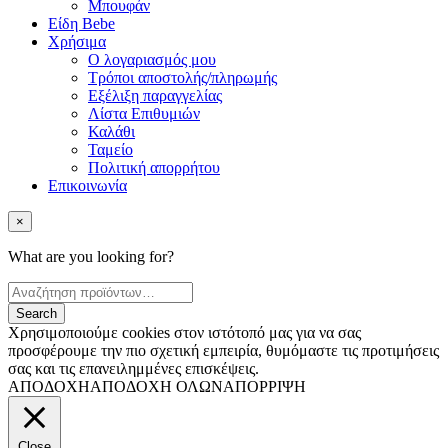
Μπουφάν
Είδη Bebe
Χρήσιμα
Ο λογαριασμός μου
Τρόποι αποστολής/πληρωμής
Εξέλιξη παραγγελίας
Λίστα Επιθυμιών
Καλάθι
Ταμείο
Πολιτική απορρήτου
Επικοινωνία
×
What are you looking for?
Χρησιμοποιούμε cookies στον ιστότοπό μας για να σας
προσφέρουμε την πιο σχετική εμπειρία, θυμόμαστε τις προτιμήσεις
σας και τις επανειλημμένες επισκέψεις.
ΑΠΟΔΟΧΗ
ΑΠΟΔΟΧΗ ΟΛΩΝ
ΑΠΟΡΡΙΨΗ
Close