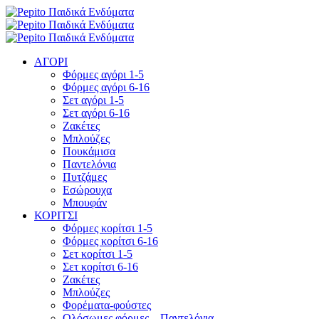
ΑΓΟΡΙ
Φόρμες αγόρι 1-5
Φόρμες αγόρι 6-16
Σετ αγόρι 1-5
Σετ αγόρι 6-16
Ζακέτες
Μπλούζες
Πουκάμισα
Παντελόνια
Πυτζάμες
Εσώρουχα
Μπουφάν
ΚΟΡΙΤΣΙ
Φόρμες κορίτσι 1-5
Φόρμες κορίτσι 6-16
Σετ κορίτσι 1-5
Σετ κορίτσι 6-16
Ζακέτες
Μπλούζες
Φορέματα-φούστες
Ολόσωμες φόρμες – Παντελόνια