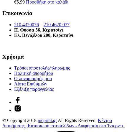
€
5,99
Προσθήκη στο καλάθι
Επικοινωνία
210 4320076
–
210 4620 077
Π. Φύσσα 56, Κερατσίνι
Ελ. Βενιζέλου 200, Κερατσίνι
Χρήσιμα
Τρόποι αποστολής/πληρωμής
Πολιτική απορρήτου
Ο λογαριασμός μου
Λίστα Επιθυμιών
Εξέλιξη παραγγελίας
© Copyright 2018
picprint.gr
All Rights Reserved.
Κέντρο
Διαφήμισης | Κατασκευή ιστοσελίδων - Διαφήμιση στο Ίντερνετ.