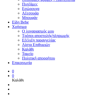
Πυτζάμες
Εσώρουχα
Αξεσουάρ
Μπουφάν
Είδη Bebe
Χρήσιμα
Ο λογαριασμός μου
Τρόποι αποστολής/πληρωμής
Εξέλιξη παραγγελίας
Λίστα Επιθυμιών
Καλάθι
Ταμείο
Πολιτική απορρήτου
Επικοινωνία
0
0
Καλάθι