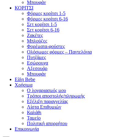
Μπουφάν
ΚΟΡΙΤΣΙ
Φόρμες κορίτσι 1-5
Φόρμες κορίτσι 6-16
Σετ κορίτσι 1-5
Σετ κορίτσι 6-16
Ζακέτες
Μπλούζες
Φορέματα-φούστες
Ολόσωμες φόρμες – Παντελόνια
Πυτζάμες
Εσώρουχα
Αξεσουάρ
Μπουφάν
Είδη Bebe
Χρήσιμα
Ο λογαριασμός μου
Τρόποι αποστολής/πληρωμής
Εξέλιξη παραγγελίας
Λίστα Επιθυμιών
Καλάθι
Ταμείο
Πολιτική απορρήτου
Επικοινωνία