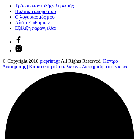
Τρόποι αποστολής/πληρωμής
Πολιτική απορρήτου
Ο λογαριασμός μου
Λίστα Επιθυμιών
Εξέλιξη παραγγελίας
© Copyright 2018
picprint.gr
All Rights Reserved.
Κέντρο
Διαφήμισης | Κατασκευή ιστοσελίδων - Διαφήμιση στο Ίντερνετ.