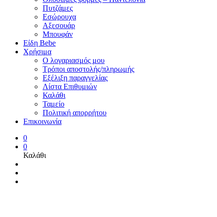
Πυτζάμες
Εσώρουχα
Αξεσουάρ
Μπουφάν
Είδη Bebe
Χρήσιμα
Ο λογαριασμός μου
Τρόποι αποστολής/πληρωμής
Εξέλιξη παραγγελίας
Λίστα Επιθυμιών
Καλάθι
Ταμείο
Πολιτική απορρήτου
Επικοινωνία
0
0
Καλάθι