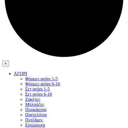
×
ΑΓΟΡΙ
Φόρμες αγόρι 1-5
Φόρμες αγόρι 6-16
Σετ αγόρι 1-5
Σετ αγόρι 6-16
Ζακέτες
Μπλούζες
Πουκάμισα
Παντελόνια
Πυτζάμες
Εσώρουχα