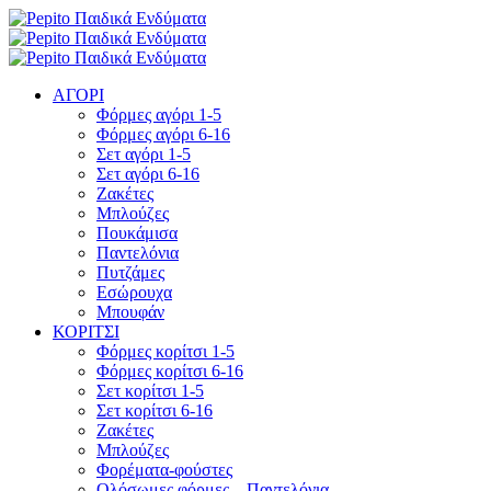
ΑΓΟΡΙ
Φόρμες αγόρι 1-5
Φόρμες αγόρι 6-16
Σετ αγόρι 1-5
Σετ αγόρι 6-16
Ζακέτες
Μπλούζες
Πουκάμισα
Παντελόνια
Πυτζάμες
Εσώρουχα
Μπουφάν
ΚΟΡΙΤΣΙ
Φόρμες κορίτσι 1-5
Φόρμες κορίτσι 6-16
Σετ κορίτσι 1-5
Σετ κορίτσι 6-16
Ζακέτες
Μπλούζες
Φορέματα-φούστες
Ολόσωμες φόρμες – Παντελόνια