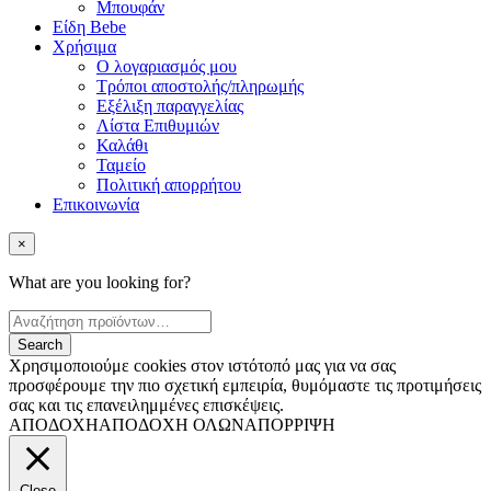
Μπουφάν
Είδη Bebe
Χρήσιμα
Ο λογαριασμός μου
Τρόποι αποστολής/πληρωμής
Εξέλιξη παραγγελίας
Λίστα Επιθυμιών
Καλάθι
Ταμείο
Πολιτική απορρήτου
Επικοινωνία
×
What are you looking for?
Χρησιμοποιούμε cookies στον ιστότοπό μας για να σας
προσφέρουμε την πιο σχετική εμπειρία, θυμόμαστε τις προτιμήσεις
σας και τις επανειλημμένες επισκέψεις.
ΑΠΟΔΟΧΗ
ΑΠΟΔΟΧΗ ΟΛΩΝ
ΑΠΟΡΡΙΨΗ
Close