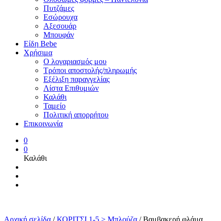
Πυτζάμες
Εσώρουχα
Αξεσουάρ
Μπουφάν
Είδη Bebe
Χρήσιμα
Ο λογαριασμός μου
Τρόποι αποστολής/πληρωμής
Εξέλιξη παραγγελίας
Λίστα Επιθυμιών
Καλάθι
Ταμείο
Πολιτική απορρήτου
Επικοινωνία
0
0
Καλάθι
Αρχική σελίδα
/
ΚΟΡΙΤΣΙ 1-5 > Μπλούζα
/
Βαμβακερή φλάμα