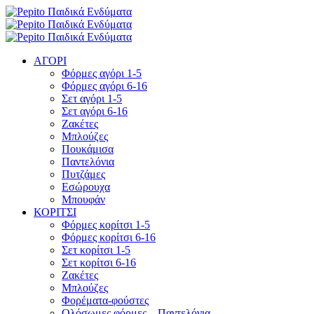
ΑΓΟΡΙ
Φόρμες αγόρι 1-5
Φόρμες αγόρι 6-16
Σετ αγόρι 1-5
Σετ αγόρι 6-16
Ζακέτες
Μπλούζες
Πουκάμισα
Παντελόνια
Πυτζάμες
Εσώρουχα
Μπουφάν
ΚΟΡΙΤΣΙ
Φόρμες κορίτσι 1-5
Φόρμες κορίτσι 6-16
Σετ κορίτσι 1-5
Σετ κορίτσι 6-16
Ζακέτες
Μπλούζες
Φορέματα-φούστες
Ολόσωμες φόρμες – Παντελόνια