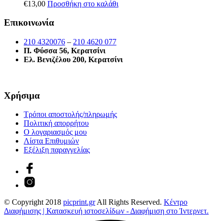
€
13,00
Προσθήκη στο καλάθι
Επικοινωνία
210 4320076
–
210 4620 077
Π. Φύσσα 56, Κερατσίνι
Ελ. Βενιζέλου 200, Κερατσίνι
Χρήσιμα
Τρόποι αποστολής/πληρωμής
Πολιτική απορρήτου
Ο λογαριασμός μου
Λίστα Επιθυμιών
Εξέλιξη παραγγελίας
© Copyright 2018
picprint.gr
All Rights Reserved.
Κέντρο
Διαφήμισης | Κατασκευή ιστοσελίδων - Διαφήμιση στο Ίντερνετ.