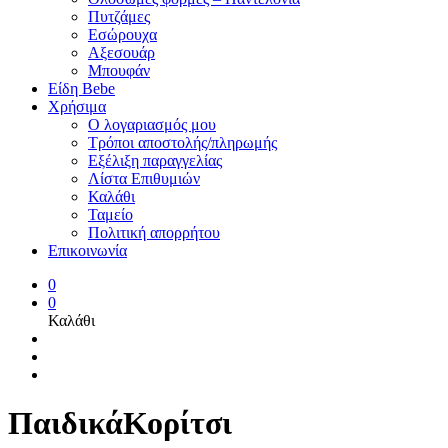
Πυτζάμες
Εσώρουχα
Αξεσουάρ
Μπουφάν
Είδη Bebe
Χρήσιμα
Ο λογαριασμός μου
Τρόποι αποστολής/πληρωμής
Εξέλιξη παραγγελίας
Λίστα Επιθυμιών
Καλάθι
Ταμείο
Πολιτική απορρήτου
Επικοινωνία
0
0
Καλάθι
ΠαιδικάΚορίτσι