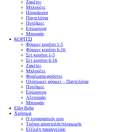
Ζακέτες
Μπλούζες
Πουκάμισα
Παντελόνια
Πυτζάμες
Εσώρουχα
Μπουφάν
ΚΟΡΙΤΣΙ
Φόρμες κορίτσι 1-5
Φόρμες κορίτσι 6-16
Σετ κορίτσι 1-5
Σετ κορίτσι 6-16
Ζακέτες
Μπλούζες
Φορέματα-φούστες
Ολόσωμες φόρμες – Παντελόνια
Πυτζάμες
Εσώρουχα
Αξεσουάρ
Μπουφάν
Είδη Bebe
Χρήσιμα
Ο λογαριασμός μου
Τρόποι αποστολής/πληρωμής
Εξέλιξη παραγγελίας