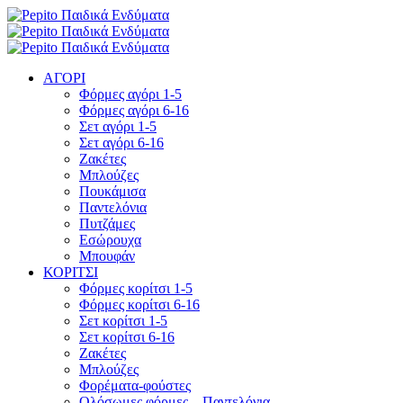
ΑΓΟΡΙ
Φόρμες αγόρι 1-5
Φόρμες αγόρι 6-16
Σετ αγόρι 1-5
Σετ αγόρι 6-16
Ζακέτες
Μπλούζες
Πουκάμισα
Παντελόνια
Πυτζάμες
Εσώρουχα
Μπουφάν
ΚΟΡΙΤΣΙ
Φόρμες κορίτσι 1-5
Φόρμες κορίτσι 6-16
Σετ κορίτσι 1-5
Σετ κορίτσι 6-16
Ζακέτες
Μπλούζες
Φορέματα-φούστες
Ολόσωμες φόρμες – Παντελόνια