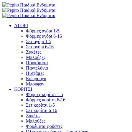
ΑΓΟΡΙ
Φόρμες αγόρι 1-5
Φόρμες αγόρι 6-16
Σετ αγόρι 1-5
Σετ αγόρι 6-16
Ζακέτες
Μπλούζες
Πουκάμισα
Παντελόνια
Πυτζάμες
Εσώρουχα
Μπουφάν
ΚΟΡΙΤΣΙ
Φόρμες κορίτσι 1-5
Φόρμες κορίτσι 6-16
Σετ κορίτσι 1-5
Σετ κορίτσι 6-16
Ζακέτες
Μπλούζες
Φορέματα-φούστες
Ολόσωμες φόρμες – Παντελόνια