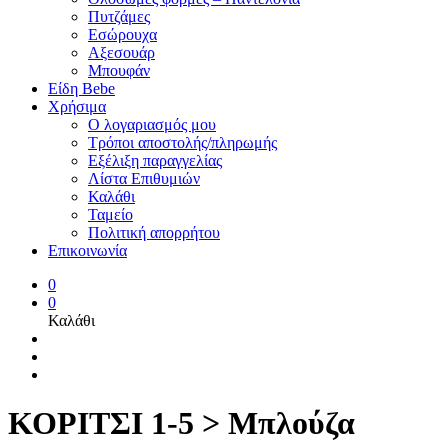
Πυτζάμες
Εσώρουχα
Αξεσουάρ
Μπουφάν
Είδη Bebe
Χρήσιμα
Ο λογαριασμός μου
Τρόποι αποστολής/πληρωμής
Εξέλιξη παραγγελίας
Λίστα Επιθυμιών
Καλάθι
Ταμείο
Πολιτική απορρήτου
Επικοινωνία
0
0
Καλάθι
ΚΟΡΙΤΣΙ 1-5 > Μπλούζα