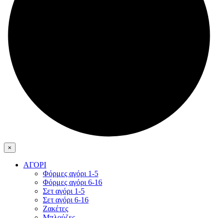
×
ΑΓΟΡΙ
Φόρμες αγόρι 1-5
Φόρμες αγόρι 6-16
Σετ αγόρι 1-5
Σετ αγόρι 6-16
Ζακέτες
Μπλούζες