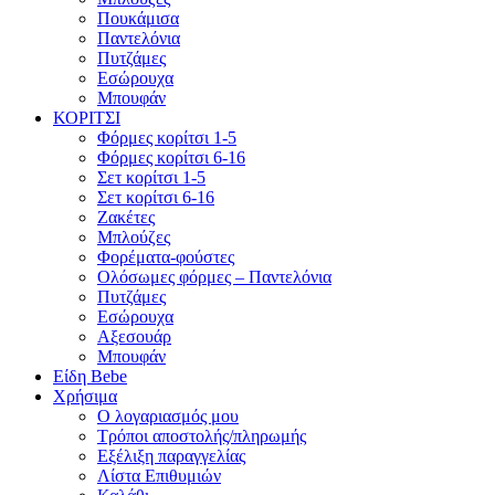
Πουκάμισα
Παντελόνια
Πυτζάμες
Εσώρουχα
Μπουφάν
ΚΟΡΙΤΣΙ
Φόρμες κορίτσι 1-5
Φόρμες κορίτσι 6-16
Σετ κορίτσι 1-5
Σετ κορίτσι 6-16
Ζακέτες
Μπλούζες
Φορέματα-φούστες
Ολόσωμες φόρμες – Παντελόνια
Πυτζάμες
Εσώρουχα
Αξεσουάρ
Μπουφάν
Είδη Bebe
Χρήσιμα
Ο λογαριασμός μου
Τρόποι αποστολής/πληρωμής
Εξέλιξη παραγγελίας
Λίστα Επιθυμιών