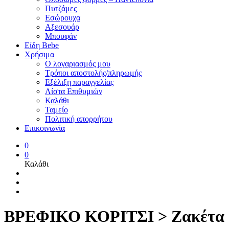
Πυτζάμες
Εσώρουχα
Αξεσουάρ
Μπουφάν
Είδη Bebe
Χρήσιμα
Ο λογαριασμός μου
Τρόποι αποστολής/πληρωμής
Εξέλιξη παραγγελίας
Λίστα Επιθυμιών
Καλάθι
Ταμείο
Πολιτική απορρήτου
Επικοινωνία
0
0
Καλάθι
ΒΡΕΦΙΚΟ ΚΟΡΙΤΣΙ > Ζακέτα