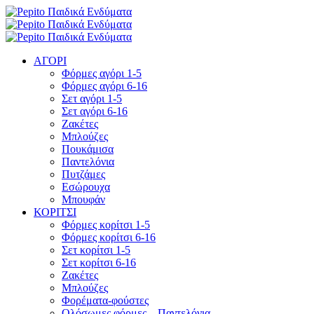
ΑΓΟΡΙ
Φόρμες αγόρι 1-5
Φόρμες αγόρι 6-16
Σετ αγόρι 1-5
Σετ αγόρι 6-16
Ζακέτες
Μπλούζες
Πουκάμισα
Παντελόνια
Πυτζάμες
Εσώρουχα
Μπουφάν
ΚΟΡΙΤΣΙ
Φόρμες κορίτσι 1-5
Φόρμες κορίτσι 6-16
Σετ κορίτσι 1-5
Σετ κορίτσι 6-16
Ζακέτες
Μπλούζες
Φορέματα-φούστες
Ολόσωμες φόρμες – Παντελόνια