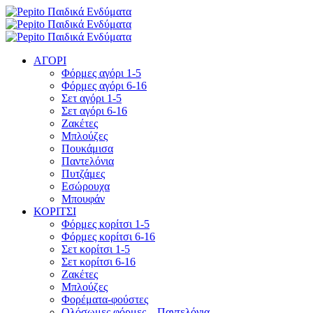
ΑΓΟΡΙ
Φόρμες αγόρι 1-5
Φόρμες αγόρι 6-16
Σετ αγόρι 1-5
Σετ αγόρι 6-16
Ζακέτες
Μπλούζες
Πουκάμισα
Παντελόνια
Πυτζάμες
Εσώρουχα
Μπουφάν
ΚΟΡΙΤΣΙ
Φόρμες κορίτσι 1-5
Φόρμες κορίτσι 6-16
Σετ κορίτσι 1-5
Σετ κορίτσι 6-16
Ζακέτες
Μπλούζες
Φορέματα-φούστες
Ολόσωμες φόρμες – Παντελόνια