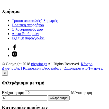
Χρήσιμα
Τρόποι αποστολής/πληρωμής
Πολιτική απορρήτου
Ο λογαριασμός μου
Λίστα Επιθυμιών
Εξέλιξη παραγγελίας
© Copyright 2018
picprint.gr
All Rights Reserved.
Κέντρο
Διαφήμισης | Κατασκευή ιστοσελίδων - Διαφήμιση στο Ίντερνετ.
×
Φιλτράρισμα με τιμή
Ελάχιστη τιμή
Μέγιστη τιμή
Φιλτράρισμα
Κατηγορίες προϊόντων