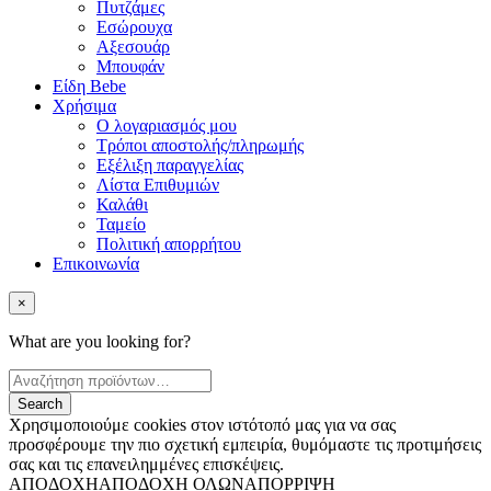
Πυτζάμες
Εσώρουχα
Αξεσουάρ
Μπουφάν
Είδη Bebe
Χρήσιμα
Ο λογαριασμός μου
Τρόποι αποστολής/πληρωμής
Εξέλιξη παραγγελίας
Λίστα Επιθυμιών
Καλάθι
Ταμείο
Πολιτική απορρήτου
Επικοινωνία
×
What are you looking for?
Χρησιμοποιούμε cookies στον ιστότοπό μας για να σας
προσφέρουμε την πιο σχετική εμπειρία, θυμόμαστε τις προτιμήσεις
σας και τις επανειλημμένες επισκέψεις.
ΑΠΟΔΟΧΗ
ΑΠΟΔΟΧΗ ΟΛΩΝ
ΑΠΟΡΡΙΨΗ