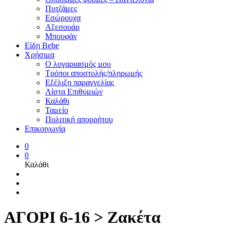
Πυτζάμες
Εσώρουχα
Αξεσουάρ
Μπουφάν
Είδη Bebe
Χρήσιμα
Ο λογαριασμός μου
Τρόποι αποστολής/πληρωμής
Εξέλιξη παραγγελίας
Λίστα Επιθυμιών
Καλάθι
Ταμείο
Πολιτική απορρήτου
Επικοινωνία
0
0
Καλάθι
ΑΓΟΡΙ 6-16 > Ζακέτα